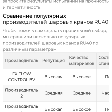
запросите результаты испытаний на прочность
и герметичность.
Сравнение популярных
производителей шаровых кранов RU40
Чтобы помочь вам сделать правильный выбор,
мы сравнили несколько популярных
производителей шаровых кранов RU40
по
различным параметрам:
Качество
Соотв
Производитель
Репутация
материалов
станд
FX FLOW
Высокая
Высокое
По
CONTROL BV
Производитель
Средняя
Среднее
Част
2
Производитель
Высокая
Высокое
По