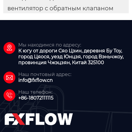
вентилятор с обратным клапаном
Мы находимся по адресу:

К югу от дороги Сяо Цзин, деревня Бу Тоу,
город Цяося, уезд Юнцзя, город Вэньчжоу,
провинция Чжэцзян, Китай 325100
Наш почтовый адрес:

info@fxflow.cn
Наш телефон:

+86-18072111115