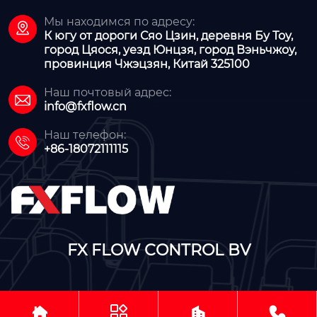
Мы находимся по адресу:

К югу от дороги Сяо Цзин, деревня Бу Тоу,
город Цяося, уезд Юнцзя, город Вэньчжоу,
провинция Чжэцзян, Китай 325100
Наш почтовый адрес:

info@fxflow.cn
Наш телефон:

+86-18072111115
FX FLOW CONTROL BV



