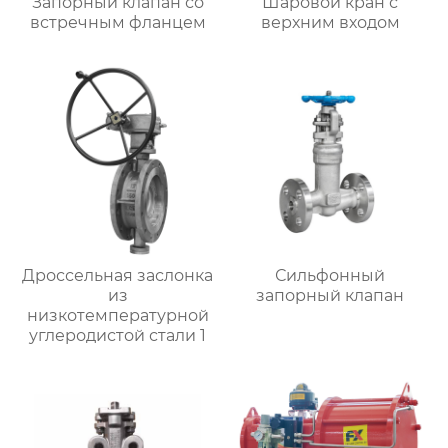
Запорный клапан со
Шаровой кран с
встречным фланцем
верхним входом
Дроссельная заслонка
Сильфонный
из
запорный клапан
низкотемпературной
углеродистой стали 1