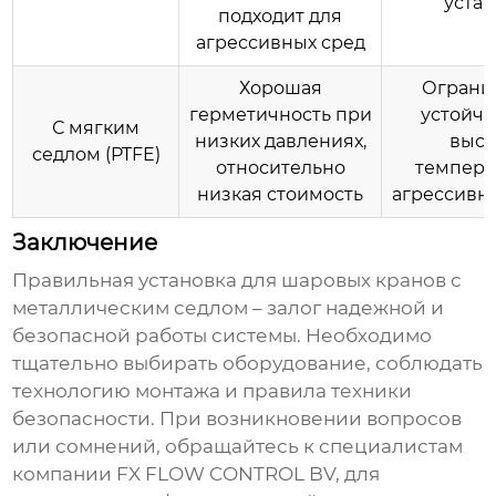
уста
подходит для
агрессивных сред
Хорошая
Ограни
герметичность при
устойчи
С мягким
низких давлениях,
выс
седлом (PTFE)
относительно
темпера
низкая стоимость
агрессивн
Заключение
Правильная
установка для шаровых кранов с
металлическим седлом
– залог надежной и
безопасной работы системы. Необходимо
тщательно выбирать оборудование, соблюдать
технологию монтажа и правила техники
безопасности. При возникновении вопросов
или сомнений, обращайтесь к специалистам
компании
FX FLOW CONTROL BV
, для