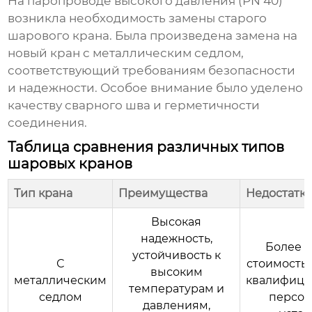
На паропроводе высокого давления (PN 40)
возникла необходимость замены старого
шарового крана. Была произведена замена на
новый кран с металлическим седлом,
соответствующий требованиям безопасности
и надежности. Особое внимание было уделено
качеству сварного шва и герметичности
соединения.
Таблица сравнения различных типов
шаровых кранов
Тип крана
Преимущества
Недостатк
Высокая
надежность,
Более 
устойчивость к
С
стоимость,
высоким
металлическим
квалифиц
температурам и
седлом
персон
давлениям,