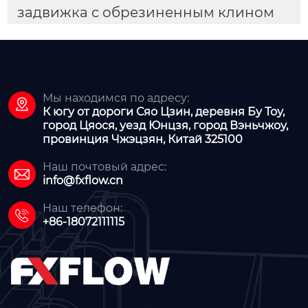
задвижка с обрезиненным клином
Мы находимся по адресу:

К югу от дороги Сяо Цзин, деревня Бу Тоу,
город Цяося, уезд Юнцзя, город Вэньчжоу,
провинция Чжэцзян, Китай 325100
Наш почтовый адрес:

info@fxflow.cn
Наш телефон:

+86-18072111115