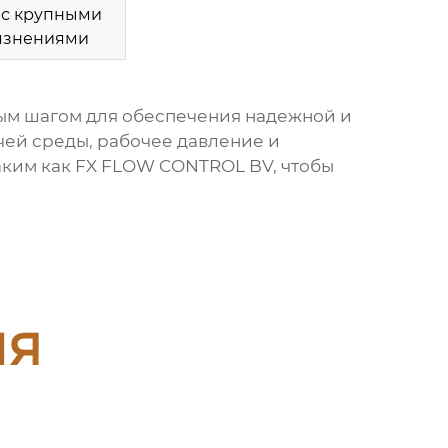
 с крупными
язнениями
ым шагом для обеспечения надежной и
чей среды, рабочее давление и
аким как
FX FLOW CONTROL BV
, чтобы
ия