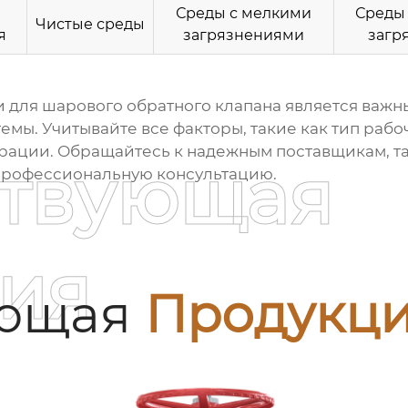
Среды с мелкими
Среды
Чистые среды
я
загрязнениями
загр
и для шарового обратного клапана
является важн
мы. Учитывайте все факторы, такие как тип рабо
ьтрации. Обращайтесь к надежным поставщикам, т
ствующая
 профессиональную консультацию.
ия
ующая
Продукц