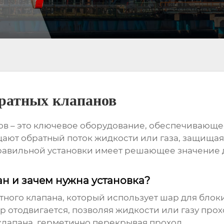
ратных клапанов
ов
– это ключевое оборудование, обеспечивающе
ают обратный поток жидкости или газа, защищая
равильной установки имеет решающее значение д
н и зачем нужна установка?
тного клапана, который использует шар для блоки
 отодвигается, позволяя жидкости или газу прохо
клапана, герметично перекрывая проход.