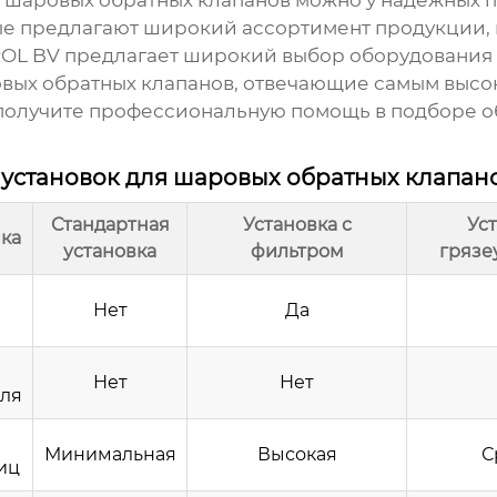
я шаровых обратных клапанов
можно у надежных п
рые предлагают широкий ассортимент продукции,
OL BV
предлагает широкий выбор оборудования 
овых обратных клапанов
, отвечающие самым высо
 получите профессиональную помощь в подборе о
 установок для шаровых обратных клапан
Стандартная
Установка с
Уст
ка
установка
фильтром
грязе
Нет
Да
Нет
Нет
еля
Минимальная
Высокая
С
иц