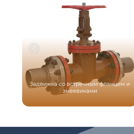
Задвижка со встречным фланцем и
змеевиками