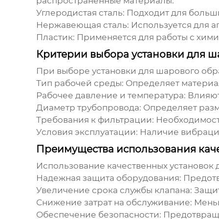
распространенные материалы:
Углеродистая сталь:
Подходит для больши
Нержавеющая сталь:
Используется для аг
Пластик:
Применяется для работы с хими
Критерии выбора установки для ш
При выборе
установки для шарового обр
Тип рабочей среды:
Определяет материал
Рабочее давление и температура:
Влияют
Диаметр трубопровода:
Определяет разм
Требования к фильтрации:
Необходимость
Условия эксплуатации:
Наличие вибраций
Преимущества использования каче
Использование качественных
установок 
Надежная защита оборудования:
Предотв
Увеличение срока службы клапана:
Защит
Снижение затрат на обслуживание:
Меньш
Обеспечение безопасности:
Предотвраще