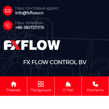
Наш почтовый адрес:

info@fxflow.cn
Наш телефон:

+86-18072111115
FX FLOW CONTROL BV




Авторское право©FX FLOW CONTROL BV
Главная
Продукция
О Нас
Контакты