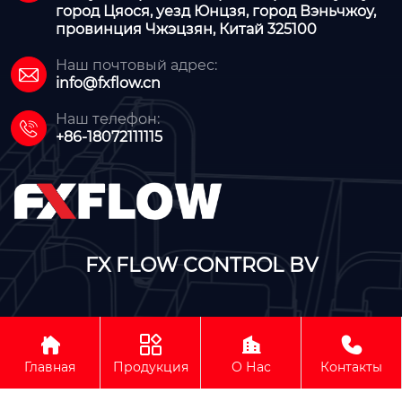
город Цяося, уезд Юнцзя, город Вэньчжоу,
провинция Чжэцзян, Китай 325100
Наш почтовый адрес:

info@fxflow.cn
Наш телефон:

+86-18072111115
FX FLOW CONTROL BV




Авторское право©FX FLOW CONTROL BV
Главная
Продукция
О Нас
Контакты