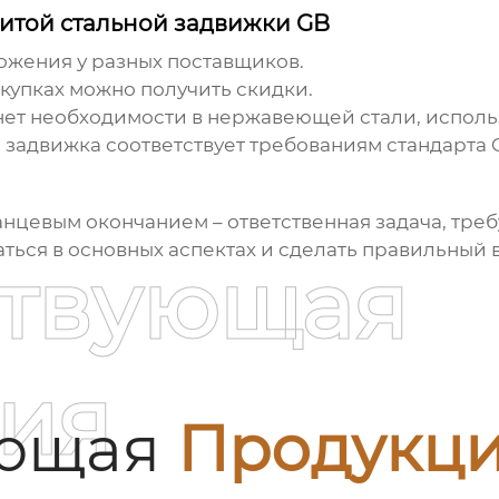
литой стальной задвижки GB
жения у разных поставщиков.
купках можно получить скидки.
нет необходимости в нержавеющей стали, исполь
 задвижка соответствует требованиям стандарта 
ланцевым окончанием
– ответственная задача, тре
аться в основных аспектах и сделать правильный в
ствующая
ия
ующая
Продукц