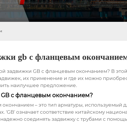
м
ижки gb с фланцевым окончание
ой задвижки GB с фланцевым окончанием? В этой
движек, их применение и где их можно приобрести
чить наилучшее предложение.
а GB с фланцевым окончанием?
м окончанием – это тип арматуры, используемый 
х. 'GB' означает соответствие китайскому национ
 надежно соединять задвижку с трубами с помощь