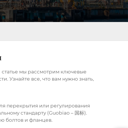
м
 статье мы рассмотрим ключевые
. Узнайте все, что вам нужно знать,
для перекрытия или регулирования
альному стандарту (Guobiao – 国标).
ю болтов и фланцев.