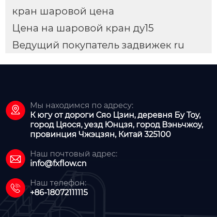
кран шаровой цена
Цена на шаровой кран ду15
Ведущий покупатель задвижек ru
Мы находимся по адресу:

К югу от дороги Сяо Цзин, деревня Бу Тоу,
город Цяося, уезд Юнцзя, город Вэньчжоу,
провинция Чжэцзян, Китай 325100
Наш почтовый адрес:

info@fxflow.cn
Наш телефон:

+86-18072111115