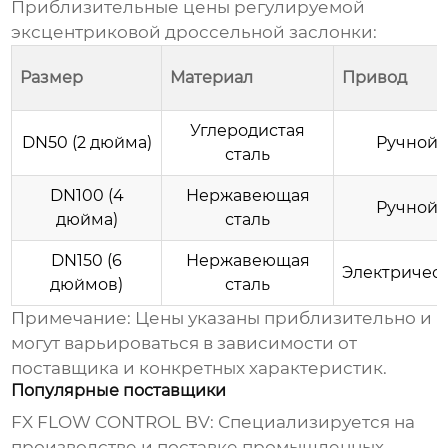
Приблизительные
цены регулируемой
эксцентриковой дроссельной заслонки
:
Размер
Материал
Привод
Углеродистая
DN50 (2 дюйма)
Ручной
сталь
DN100 (4
Нержавеющая
Ручной
дюйма)
сталь
DN150 (6
Нержавеющая
Электричес
дюймов)
сталь
Примечание:
Цены указаны приблизительно и
могут варьироваться в зависимости от
поставщика и конкретных характеристик.
Популярные поставщики
FX FLOW CONTROL BV
: Специализируется на
производстве и поставке промышленных