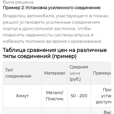
была решена.
Пример 2: Установка усиленного соединения
Владелец автомобиля, участвующего в гонках,
решил установить усиленные соединения
корпуса дроссельной заслонки, чтобы
повысить надежность системы впуска и
избежать поломок во время соревнований.
Таблица сравнения цен на различные
типы соединений (пример)
Средняя
Тип
Материал
цена
Преимущ
соединения
(руб.)
Прос
Металл/
Хомут
50 - 200
устан
Пластик
доступн
Высо