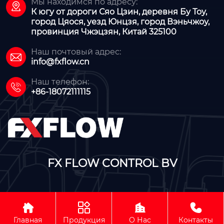
Мы находимся по адресу:

К югу от дороги Сяо Цзин, деревня Бу Тоу,
город Цяося, уезд Юнцзя, город Вэньчжоу,
провинция Чжэцзян, Китай 325100
Наш почтовый адрес:

info@fxflow.cn
Наш телефон:

+86-18072111115
FX FLOW CONTROL BV




Авторское право©FX FLOW CONTROL BV
Главная
Продукция
О Нас
Контакты