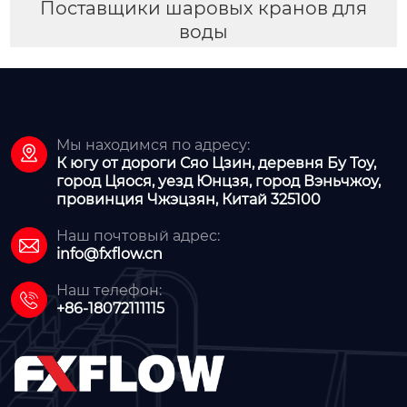
Поставщики шаровых кранов для
воды
Мы находимся по адресу:

К югу от дороги Сяо Цзин, деревня Бу Тоу,
город Цяося, уезд Юнцзя, город Вэньчжоу,
провинция Чжэцзян, Китай 325100
Наш почтовый адрес:

info@fxflow.cn
Наш телефон:

+86-18072111115