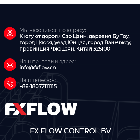
Мы находимся по адресу:

К югу от дороги Сяо Цзин, деревня Бу Тоу,
город Цяося, уезд Юнцзя, город Вэньчжоу,
провинция Чжэцзян, Китай 325100
Наш почтовый адрес:

info@fxflow.cn
Наш телефон:

+86-18072111115
FX FLOW CONTROL BV