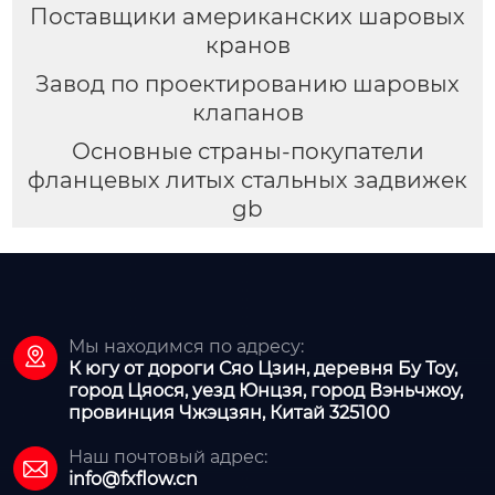
Поставщики американских шаровых
кранов
Завод по проектированию шаровых
клапанов
Основные страны-покупатели
фланцевых литых стальных задвижек
gb
Мы находимся по адресу:

К югу от дороги Сяо Цзин, деревня Бу Тоу,
город Цяося, уезд Юнцзя, город Вэньчжоу,
провинция Чжэцзян, Китай 325100
Наш почтовый адрес:

info@fxflow.cn