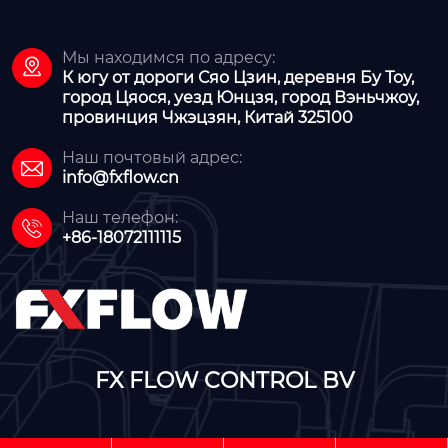
Мы находимся по адресу:

К югу от дороги Сяо Цзин, деревня Бу Тоу,
город Цяося, уезд Юнцзя, город Вэньчжоу,
провинция Чжэцзян, Китай 325100
Наш почтовый адрес:

info@fxflow.cn
Наш телефон:

+86-18072111115
FX FLOW CONTROL BV