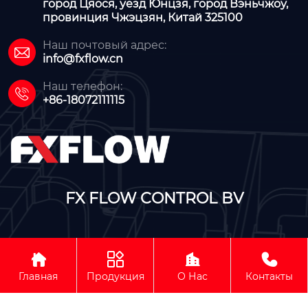
город Цяося, уезд Юнцзя, город Вэньчжоу,
провинция Чжэцзян, Китай 325100
Наш почтовый адрес:

info@fxflow.cn
Наш телефон:

+86-18072111115
FX FLOW CONTROL BV




Авторское право©FX FLOW CONTROL BV
Главная
Продукция
О Нас
Контакты