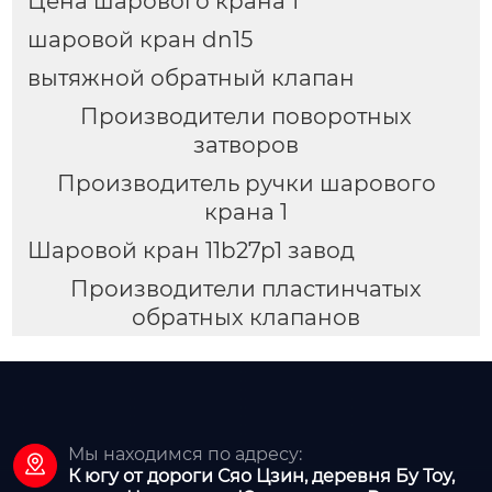
Цена шарового крана 1
шаровой кран dn15
вытяжной обратный клапан
Производители поворотных
затворов
Производитель ручки шарового
крана 1
Шаровой кран 11b27p1 завод
Производители пластинчатых
обратных клапанов
Мы находимся по адресу:

К югу от дороги Сяо Цзин, деревня Бу Тоу,