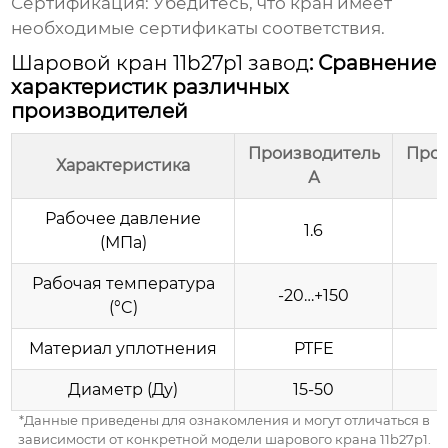
Сертификация:
Убедитесь, что кран имеет
необходимые сертификаты соответствия.
Шаровой кран 11b27p1 завод
: Сравнение
характеристик различных
производителей
Производитель
Прои
Характеристика
А
Рабочее давление
1.6
(МПа)
Рабочая температура
-20…+150
-
(°C)
Материал уплотнения
PTFE
Диаметр (Ду)
15-50
*Данные приведены для ознакомления и могут отличаться в
зависимости от конкретной модели
шарового крана 11b27p1
.