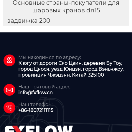
Основные страны-покупатели для
шаровых кранов dn15
задвижка 200
Мы находимся по адресу:

К югу от дороги Сяо Цзин, деревня Бу Тоу,
город Цяося, уезд Юнцзя, город Вэньчжоу,
провинция Чжэцзян, Китай 325100
Наш почтовый адрес:

info@fxflow.cn
Наш телефон:

+86-18072111115