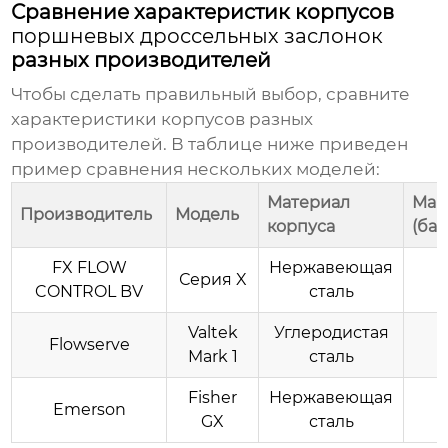
Сравнение характеристик корпусов
поршневых дроссельных заслонок
разных производителей
Чтобы сделать правильный выбор, сравните
характеристики корпусов разных
производителей. В таблице ниже приведен
пример сравнения нескольких моделей:
Материал
Мак
Производитель
Модель
корпуса
(бар
FX FLOW
Нержавеющая
Серия X
CONTROL BV
сталь
Valtek
Углеродистая
Flowserve
Mark 1
сталь
Fisher
Нержавеющая
Emerson
GX
сталь