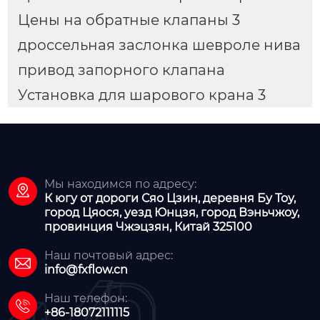
Цены на обратные клапаны 3
дроссельная заслонка шевроле нива
привод запорного клапана
Установка для шарового крана 3
Мы находимся по адресу:

К югу от дороги Сяо Цзин, деревня Бу Тоу,
город Цяося, уезд Юнцзя, город Вэньчжоу,
провинция Чжэцзян, Китай 325100
Наш почтовый адрес:

info@fxflow.cn
Наш телефон:

+86-18072111115