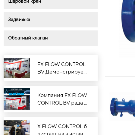
Шаровой кран
Задвижка
Обратный клапан
FX FLOW CONTROL
BV Демонстрирует
Передовые Решени
я на Нефтегазовом
Форуме в Москве
Компания FX FLOW
CONTROL BV рада п
ригласить вас на вы
ставку НЕФТЕГАЗ 20
26
X FLOW CONTROL б
листает на выставк