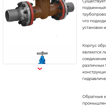
Существует
подъемный 
трубопрово
что подход
установки 
задвижка со встречным фланцем
и змеевиками
Корпус обр
являются л
соединение
различных 

конструкци
гидравличе
Обратные к
промышленн