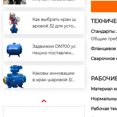
е «Газ-Экспо» в Сан
кт-Петербурге – 7–1
0 октября 2025 г.
Как выбрать кран ш
ТЕХНИЧЕ
аровой 32 для устой
Стандарты:
чивого развития?
Общие требо
Задвижки DN700 ус
Фланцевое 
пешно поставлены
Сварочное 
FX FLOW
Каковы инновации
РАБОЧИ
в кран шаровой 3/4
для экологии?
Материал к
Нормальный

Рабочая те