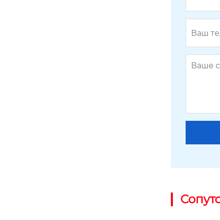
запорный клапан со встречным ф
ланцем
Сопут