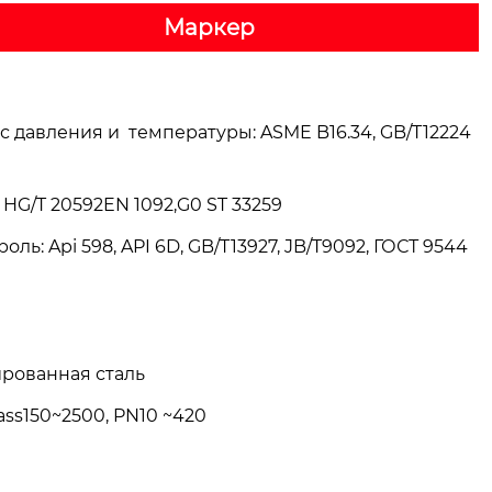
Маркер
асс давления и температуры: ASME B16.34, GB/T12224
, HG/T 20592EN 1092,G0 ST 33259
ь: Api 598, API 6D, GB/T13927, JB/T9092, ГОСТ 9544
ированная сталь
ass150~2500, PN10 ~420