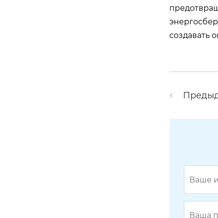
дисковый шаровой кран dbb
предотвращ
энергосбере
создавать 
Преды
шаровой кран с боковым входом