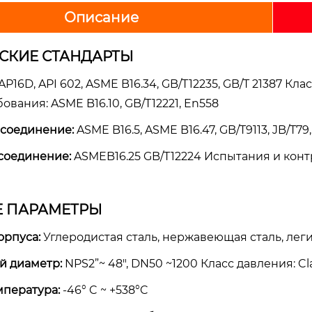
Описание
СКИЕ СТАНДАРТЫ
AP16D, API 602, ASME B16.34, GB/T12235, GB/T 21387 Кл
вания: ASME B16.10, GB/T12221, En558
соединение:
ASME B16.5, ASME B16.47, GB/T9113, JB/T79
соединение:
ASMEB16.25 GB/T12224 Испытания и контрол
Е ПАРАМЕТРЫ
орпуса:
Углеродистая сталь, нержавеющая сталь, лег
 диаметр:
NPS2”~ 48", DN50 ~1200 Класс давления: Cl
мпература:
-46° C ~ +538°C