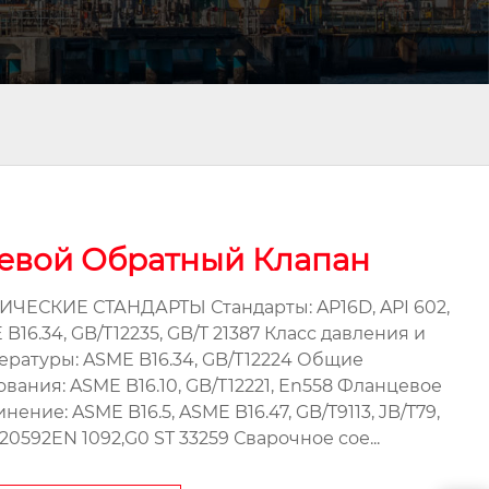
евой Обратный Клапан
ИЧЕСКИЕ СТАНДАРТЫ Стандарты: AP16D, API 602,
B16.34, GB/T12235, GB/T 21387 Класс давления и
ературы: ASME B16.34, GB/T12224 Общие
ования: ASME B16.10, GB/T12221, En558 Фланцевое
нение: ASME B16.5, ASME B16.47, GB/T9113, JB/T79,
20592EN 1092,G0 ST 33259 Сварочное сое...