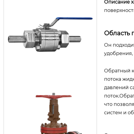
Описание х
поверхност
Область 
Он подходи
удобрения,
Обратный к
плавающий шаровой кран
потока жидк
давлений с
поток.Обра
что позвол
систем и о