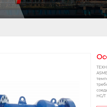
Ос
ТЕХН
ASME 
темп
треб
соеди
HG/T 