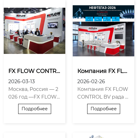
FX FLOW CONTR
Компания FX FLO
OL BV Демонстри
W CONTROL BV р
2026-03-13
2026-02-26
рует Передовые
ада пригласить в
Москва, Россия — 2
Компания FX FLOW
 Решения на Неф
ас на выставку Н
026 год —FX FLOW
CONTROL BV рада с
тегазовом Форум
ЕФТЕГАЗ 2026
CONTROL BV, с 2 ма
ообщить вам о свое
е в Москве
Подробнее
Подробнее
рта по 5 мрта 2026г.
м участии в одной и
производитель и по
з ключевых выставо
ставщик высококач
к нефтегазовой отр
ественной промыш
асли — НЕФТЕГАЗ.