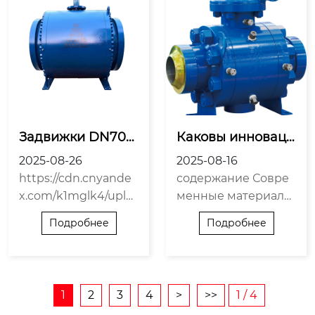
25 г. За эти четыре з
вое развитие Умен
ахватывающих дня
ие выбирать прави
наша команда име...
льные компоненты,
так...
Задвижки DN700
Каковы инноваци
 успешно поставл
и в кран шаровой 
2025-08-26
2025-08-16
ены FX FLOW
3/4 для экологии?
https://cdn.cnyande
содержание Совре
x.com/k1mglk4/uplo
менные материалы
ads/DN700闸阀.mp4
и их влияние Сниж
Подробнее
Подробнее
ение утечек и эконо
мия ресурсов Энер
гоэффективность ка
к путь к устойчивос
1
2
3
4
>
>>
1 / 4
ти Особенности уст