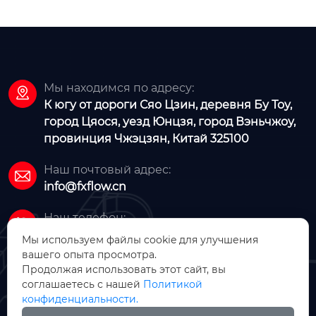
ановки и обслужив
ание Будущее и пе
рспектива развити
я ...
Мы находимся по адресу:

К югу от дороги Сяо Цзин, деревня Бу Тоу,
город Цяося, уезд Юнцзя, город Вэньчжоу,
провинция Чжэцзян, Китай 325100
Наш почтовый адрес:

info@fxflow.cn
Наш телефон:

+86-18072111115
Мы используем файлы cookie для улучшения
вашего опыта просмотра.
Продолжая использовать этот сайт, вы
соглашаетесь с нашей
Политикой
конфиденциальности.