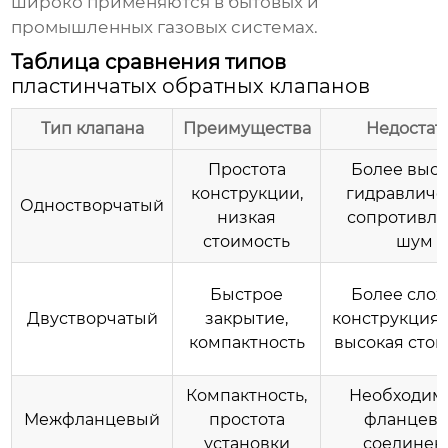
широко применяются в бытовых и
промышленных газовых системах.
Таблица сравнения типов
пластинчатых обратных клапанов
Тип клапана
Преимущества
Недостат
Простота
Более выс
конструкции,
гидравличе
Одностворчатый
низкая
сопротивле
стоимость
шум
Быстрое
Более сло
Двустворчатый
закрытие,
конструкция,
компактность
высокая стои
Компактность,
Необходим
Межфланцевый
простота
фланцево
установки
соединен