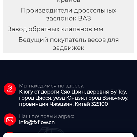
Производители дроссельных
заслонок ВАЗ
Завод обратных клапанов мм
Ведущий покупатель весов для
задвижек
Мы находимся по адресу:

К югу от дороги Сяо Цзин, деревня Бу Тоу,
город Цяося, уезд Юнцзя, город Вэньчжоу,
провинция Чжэцзян, Китай 325100
Наш почтовый адрес:

info@fxflow.cn
Наш телефон: