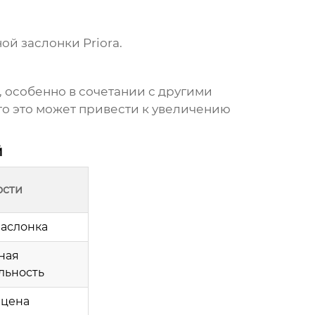
ой заслонки Priora
.
 особенно в сочетании с другими
что это может привести к увеличению
й
ости
заслонка
ная
льность
 цена