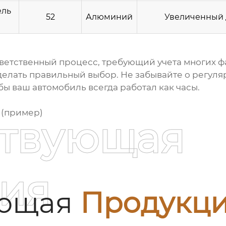
ель
52
Алюминий
Увеличенный 
ветственный процесс, требующий учета многих фак
 сделать правильный выбор. Не забывайте о регу
обы ваш автомобиль всегда работал как часы.
(пример)
ствующая
ия
ующая
Продукц