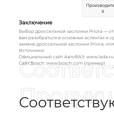
Производит
X
Заключение
Выбор
дроссельной заслонки Priora
— от
вам разобраться в основных аспектах и
замене
дроссельной заслонки Priora
, чт
Источники:
Официальный сайт АвтоВАЗ:
www.lada.ru
Соответ
Сайт Bosch:
www.bosch.com
(пример)
Продукц
Соответств