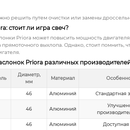
ожно решить путем очистки или замены
дроссельн
a: стоит ли игра свеч?
лонки Priora
может повысить мощность двигателя,
ка прямоточного выхлопа. Однако, стоит помнить, 
игателя.
аслонок Priora различных производителе
Диаметр,
ель
Материал
Особенн
мм
46
Алюминий
Стандартная 
Улучшен
46
Алюминий
производите
46
Алюминий
Доступная