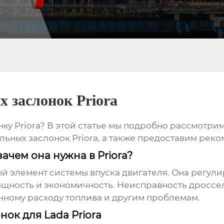
 заслонок Priora
ку Priora
? В этой статье мы подробно рассмотрим
льных заслонок Priora
, а также предоставим рек
зачем она нужна в Priora?
й элемент системы впуска двигателя. Она регули
мощность и экономичность. Неисправность
дроссел
нному расходу топлива и другим проблемам.
ок для Lada Priora