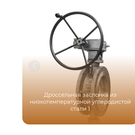
Дроссельная заслонка из
низкотемпературной углеродистой
стали 1