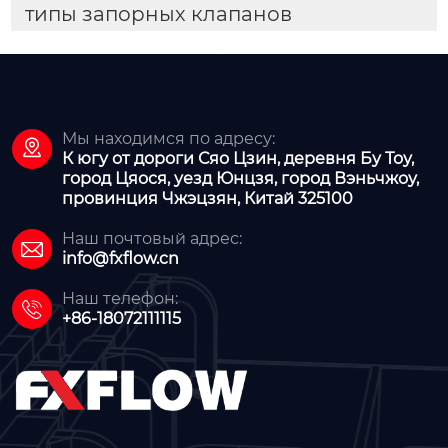
типы запорных клапанов
Мы находимся по адресу:

К югу от дороги Сяо Цзин, деревня Бу Тоу,
город Цяося, уезд Юнцзя, город Вэньчжоу,
провинция Чжэцзян, Китай 325100
Наш почтовый адрес:

info@fxflow.cn
Наш телефон:

+86-18072111115