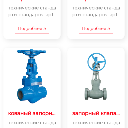
с удлиненным шт
с приводом
технические станда
технические станда
оком
рты стандарты: ap16
рты стандарты: ap16
02, ap1623, asmeb16.
02, ap1623, asmeb16.
34, gb/t 12235,gb/t 28
34, gb/t 12235,gb/t 28
Подробнее 🡥
Подробнее 🡥
776, jb/t 7746 кла...
776, jb/t 7746 кла...
кованый запорны
запорный клапан
й клапан
psb
технические станда
технические станда