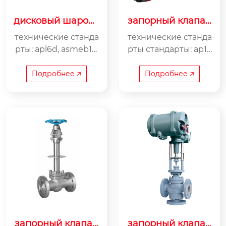
дисковый шарово
запорный клапан
й кран dbb
со встречным фл
технические станда
технические станда
анцем
рты: apl6d, asmeb16.
рты стандарты: ap16
34,15014313,15017292,
02, ap1623, asmeb16.
gb/t12237 класс защ
34, gb/t 12235,gb/t 28
Подробнее 🡥
Подробнее 🡥
иты от давления и ...
776, jb/t 7746 кла...
запорный клапан
запорный клапан