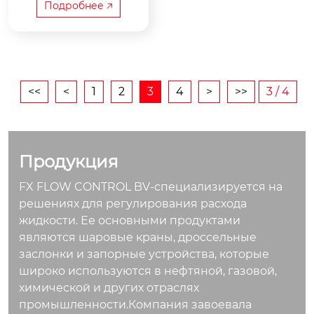
3 класс давления и
Подробнее 🡥
температуры: asme
b...
<<
<
1
2
3
4
>
>>
3 / 4
Продукция
FX FLOW CONTROL BV-специализируется на
решениях для регулирования расхода
жидкости. Ее основными продуктами
являются шаровые краны, дроссельные
заслонки и запорные устройства, которые
широко используются в нефтяной, газовой,
химической и других отраслях
промышленности.Компания завоевала