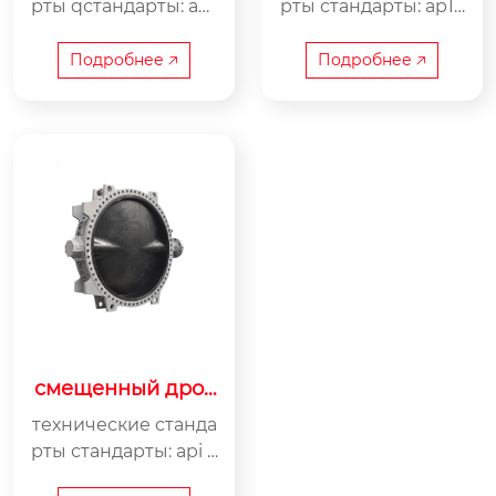
рты qстандарты: ap1
рты стандарты: ap16
602, ap1623, asme b1
02, ap1623, asmeb16.
6.34, gb/t12235,gb/t2
34, gb/t 12235,gb/t 28
Подробнее 🡥
Подробнее 🡥
8776jb/t 7746o клас...
776, jb/t 7746 кла...
смещенный дрос
сельный клапан
технические станда
рты стандарты: api 6
09, gb/t37621,gb/t122