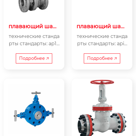
плавающий шаро
плавающий шаро
вой кран с боков
вой кран
технические станда
технические станда
ым входом
рты стандарты: ap16
рты стандарты: api6
d, asme meb16.34,15
d, asme b16.34,15014
014313,15017292,gb/t
313,15017292, gb/t1223
Подробнее 🡥
Подробнее 🡥
12237 класс давлени
7 общие требовани
я...
я...