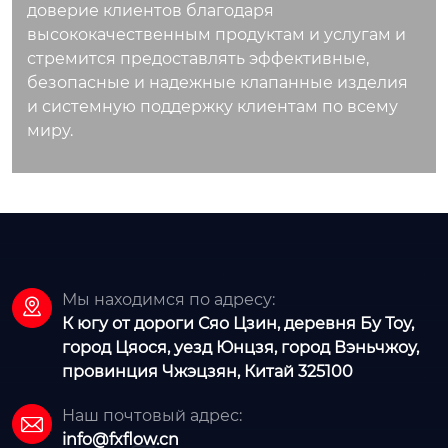
доверие клиентов благодаря
высококачественным продуктам и услугам и
стремится предоставлять эффективные,
безопасные и надежные клапанные изделия
и системную поддержку клиентам по всему
миру.
Мы находимся по адресу:

К югу от дороги Сяо Цзин, деревня Бу Тоу,
город Цяося, уезд Юнцзя, город Вэньчжоу,
провинция Чжэцзян, Китай 325100
Наш почтовый адрес:

info@fxflow.cn